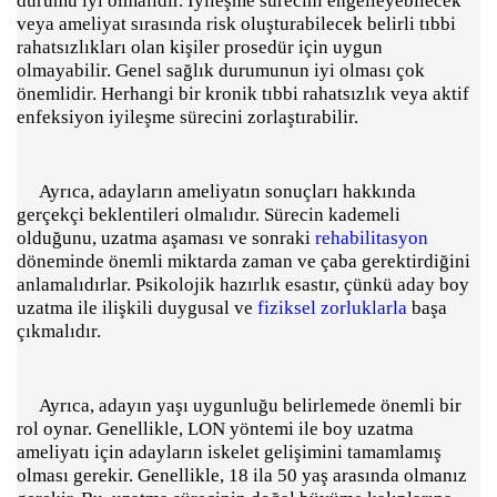
durumu iyi olmalıdır. İyileşme sürecini engelleyebilecek
veya ameliyat sırasında risk oluşturabilecek belirli tıbbi
rahatsızlıkları olan kişiler prosedür için uygun
olmayabilir. Genel sağlık durumunun iyi olması çok
önemlidir. Herhangi bir kronik tıbbi rahatsızlık veya aktif
enfeksiyon iyileşme sürecini zorlaştırabilir.
Ayrıca, adayların ameliyatın sonuçları hakkında
gerçekçi beklentileri olmalıdır. Sürecin kademeli
olduğunu, uzatma aşaması ve sonraki
rehabilitasyon
döneminde önemli miktarda zaman ve çaba gerektirdiğini
anlamalıdırlar. Psikolojik hazırlık esastır, çünkü aday boy
uzatma ile ilişkili duygusal ve
fiziksel zorluklarla
başa
çıkmalıdır.
Ayrıca, adayın yaşı uygunluğu belirlemede önemli bir
rol oynar. Genellikle, LON yöntemi ile boy uzatma
ameliyatı için adayların iskelet gelişimini tamamlamış
olması gerekir. Genellikle, 18 ila 50 yaş arasında olmanız